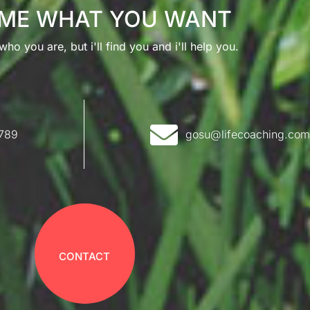
 ME WHAT YOU WANT
ho you are, but i'll find you and i'll help you.
 789
gosu@lifecoaching.com
CONTACT