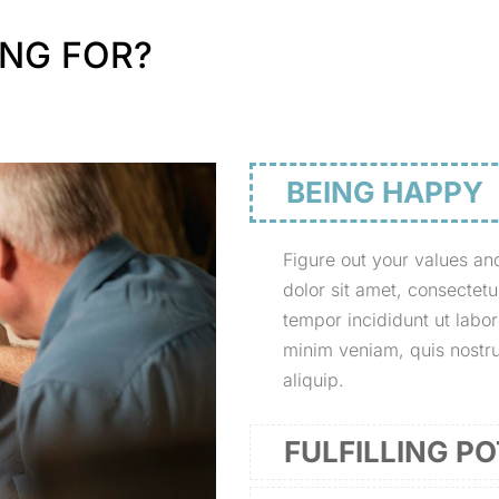
ING FOR?
BEING HAPPY
Figure out your values an
dolor sit amet, consectetu
tempor incididunt ut labo
minim veniam, quis nostrud
aliquip.
FULFILLING P