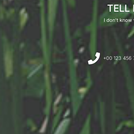
TELL
I don't know w
+00 123 456