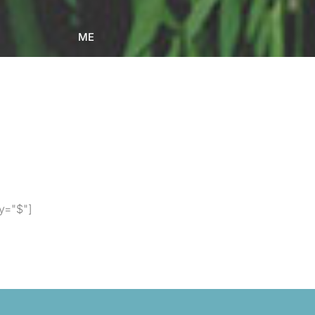
ME
y="$"]