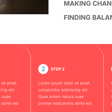
MAKING CHAN
FINDING BALA
2
STEP 2
sit amet,
Lorem ipsum dolor sit amet,
ing elit.
consectetur adipiscing elit.
a suae
Quae autem natura suae
 oblita est.
primae institutionis oblita est.