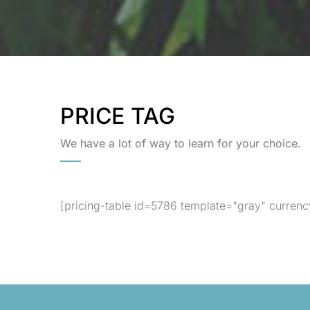
PRICE TAG
We have a lot of way to learn for your choice.
[pricing-table id=5786 template="gray" currenc